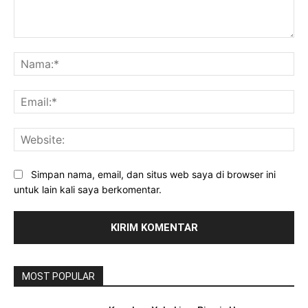
Komentar:
Na
Ema
Web
Simpan nama, email, dan situs web saya di browser ini
untuk lain kali saya berkomentar.
MOST POPULAR