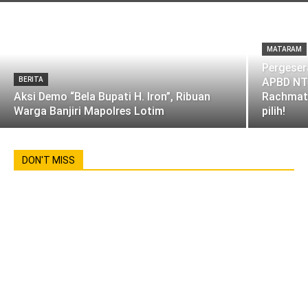
MATARAM
Pergeser
BERITA
APBD NTB
Aksi Demo “Bela Bupati H. Iron”, Ribuan
Rachmat 
Warga Banjiri Mapolres Lotim
pilih!
DON'T MISS