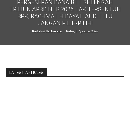
PERGESERAN DANA BTT SETENGAH
TRILIUN APBD NTB 2025 TAK TERSENTUH
BPK, RACHMAT HIDAYAT: AUDIT ITU
JANGAN PILIH-PILIH!
Redaksi Barbareto
-
Rabu, 5 Agustus 2026
LATEST ARTICLES