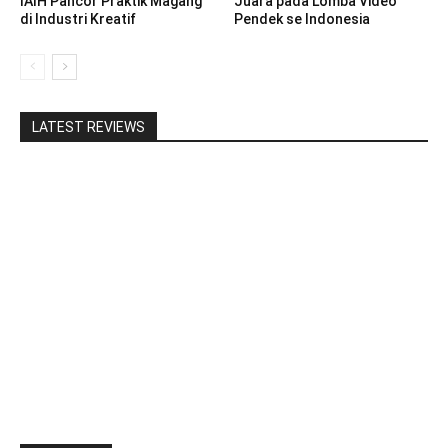
IAIH Pancor Praktik Magang
Juara pada Lomba Video
di Industri Kreatif
Pendek se Indonesia
LATEST REVIEWS