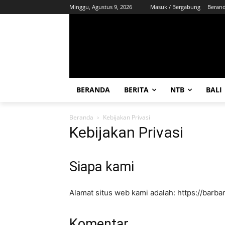
Minggu, Agustus 9, 2026
Masuk / Bergabung
Beran
BERANDA
BERITA
NTB
BALI
Beranda
Kebijakan Privasi
Kebijakan Privasi
Siapa kami
Alamat situs web kami adalah: https://barba
Komentar