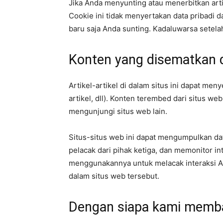
Jika Anda menyunting atau menerbitkan art
Cookie ini tidak menyertakan data pribadi d
baru saja Anda sunting. Kadaluwarsa setelah
Konten yang disematkan da
Artikel-artikel di dalam situs ini dapat me
artikel, dll). Konten terembed dari situs 
mengunjungi situs web lain.
Situs-situs web ini dapat mengumpulkan d
pelacak dari pihak ketiga, dan memonitor i
menggunakannya untuk melacak interaksi A
dalam situs web tersebut.
Dengan siapa kami memba