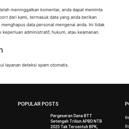
u telah meninggalkan komentar, anda dapat meminta
port dari kami, termasuk data yang anda berikan
 menghapus data personal mengenai anda. Ini tidak
 keperluan administratif, hukum, atau keamanan.
m
ui layanan deteksi spam otomatis.
POPULAR POSTS
P
Pergeseran Dana BTT
Be
Setengah Triliun APBD NTB
Ba
2025 Tak Tersentuh BPK,