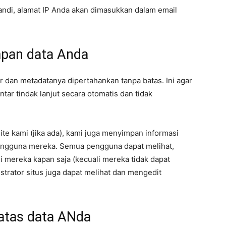
andi, alamat IP Anda akan dimasukkan dalam email
pan data Anda
 dan metadatanya dipertahankan tanpa batas. Ini agar
ar tindak lanjut secara otomatis dan tidak
e kami (jika ada), kami juga menyimpan informasi
pengguna mereka. Semua pengguna dapat melihat,
 mereka kapan saja (kecuali mereka tidak dapat
rator situs juga dapat melihat dan mengedit
 atas data ANda