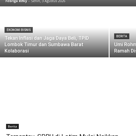
Febriga Rifky
-
Senin, 3 Agustus 2026
EKONOMI BISNIS
BERITA
Tekan Inflasi dan Jaga Daya Beli, TPID
Lombok Timur dan Sumbawa Barat
Umi Rohm
Kolaborasi
Ramah Dis
Berita