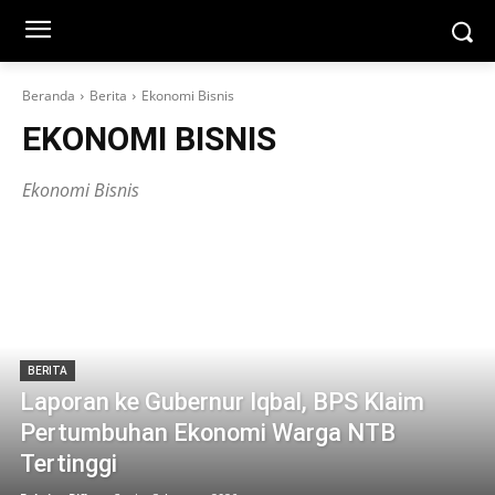
Beranda
Berita
Ekonomi Bisnis
EKONOMI BISNIS
Ekonomi Bisnis
BERITA
Laporan ke Gubernur Iqbal, BPS Klaim
Pertumbuhan Ekonomi Warga NTB
Tertinggi