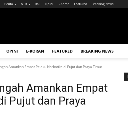
Berita
NTB
Bali
Opini
E-Koran
Featured
Breaking News
OPINI
E-KORAN
FEATURED
BREAKING NEWS
ngah Amankan Empat Pelaku Narkotika di Pujut dan Praya Timur
engah Amankan Empat
di Pujut dan Praya