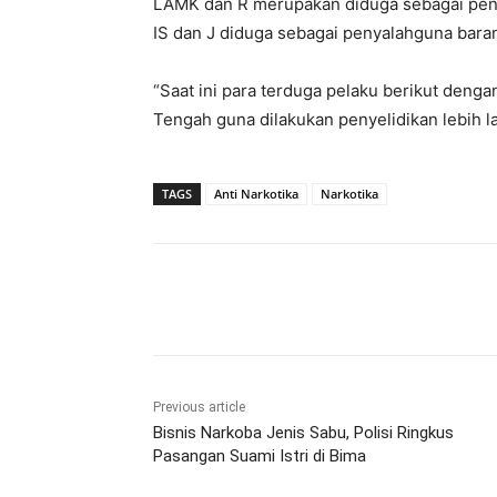
LAMK dan R merupakan diduga sebagai peng
IS dan J diduga sebagai penyalahguna baran
“Saat ini para terduga pelaku berikut den
Tengah guna dilakukan penyelidikan lebih l
TAGS
Anti Narkotika
Narkotika
Bagikan
Previous article
Bisnis Narkoba Jenis Sabu, Polisi Ringkus
Pasangan Suami Istri di Bima