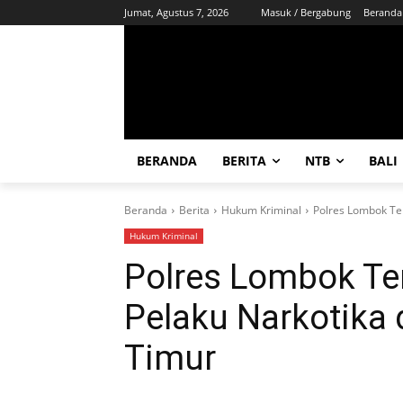
Jumat, Agustus 7, 2026
Masuk / Bergabung
Beranda
BERANDA
BERITA
NTB
BALI
Beranda
Berita
Hukum Kriminal
Polres Lombok Te
Hukum Kriminal
Polres Lombok T
Pelaku Narkotika 
Timur