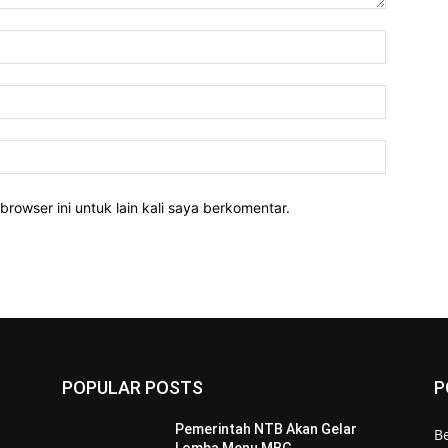
Nama:*
Email:*
Website:
rowser ini untuk lain kali saya berkomentar.
POPULAR POSTS
P
Pemerintah NTB Akan Gelar
Be
Lomba Menu MBG