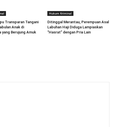
nal
Hukum Kriminal
pu Transparan Tangani
Ditinggal Merantau, Perempuan Asal
abulan Anak di
Labuhan Haji Diduga Lampiaskan
 yang Berujung Amuk
“Hasrat” dengan Pria Lain