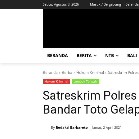
Sabtu, Agustus 8, 2026
Masuk / Bergabung
Beranda
BERANDA
BERITA
NTB
BALI
Beranda
Berita
Hukum Kriminal
Satreskrim Polre
Hukum Kriminal
Lombok Tengah
Satreskrim Polre
Bandar Toto Gela
By
Redaksi Barbareto
Jumat, 2 April 2021