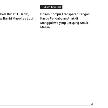
Hukum Kriminal
ela Bupati H. Iron”,
Polres Dompu Transparan Tangani
a Banjiri Mapolres Lotim
Kasus Pencabulan Anak di
Manggalewa yang Berujung Amuk
Massa