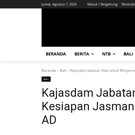
Jumat, Agustus 7, 2026
Masuk / Bergabung
Beranda
BERANDA
BERITA
NTB
BALI
Beranda
Bali
Kajasdam Jabatan Vital untuk Menjami
Bali
Kajasdam Jabatan
Kesiapan Jasmani
AD