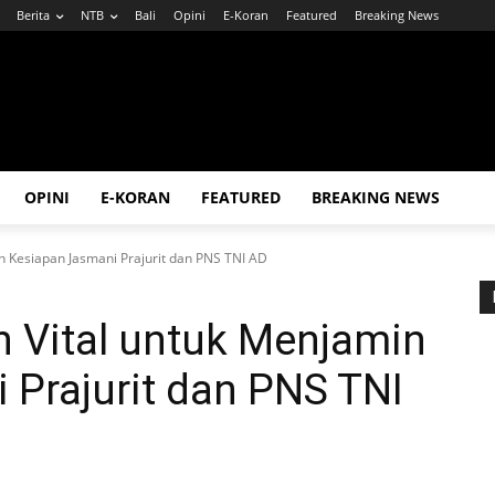
Berita
NTB
Bali
Opini
E-Koran
Featured
Breaking News
OPINI
E-KORAN
FEATURED
BREAKING NEWS
n Kesiapan Jasmani Prajurit dan PNS TNI AD
 Vital untuk Menjamin
 Prajurit dan PNS TNI