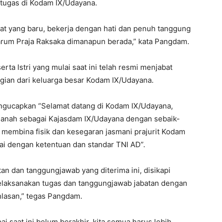
rtugas di Kodam IX/Udayana.
pat yang baru, bekerja dengan hati dan penuh tanggung
arum Praja Raksaka dimanapun berada,” kata Pangdam.
erta Istri yang mulai saat ini telah resmi menjabat
ian dari keluarga besar Kodam IX/Udayana.
ngucapkan “Selamat datang di Kodam IX/Udayana,
manah sebagai Kajasdam IX/Udayana dengan sebaik-
 membina fisik dan kesegaran jasmani prajurit Kodam
uai dengan ketentuan dan standar TNI AD”.
n dan tanggungjawab yang diterima ini, disikapi
melaksanakan tugas dan tanggungjawab jabatan dengan
hlasan,” tegas Pangdam.
 saat ini belum berakhir, kita semua harus lebih