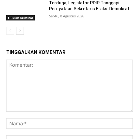
Terduga, Legislator PDIP Tanggapi
Pernyataan Sekretaris Fraksi Demokrat
Sabtu, 8 Agustus 2026
Hukum Kriminal
TINGGALKAN KOMENTAR
Komentar:
Na
Ema