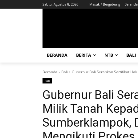
Sabtu, Agustus 8, 2026
Masuk / Bergabung
Beranda
BERANDA
BERITA
NTB
BALI
Beranda
Bali
Gubernur Bali Serahkan Sertifikat Ha
Bali
Gubernur Bali Ser
Milik Tanah Kepa
Sumberklampok, 
Mengikuti Prokes