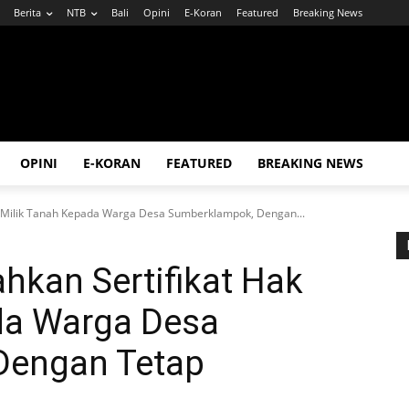
Berita
NTB
Bali
Opini
E-Koran
Featured
Breaking News
OPINI
E-KORAN
FEATURED
BREAKING NEWS
k Milik Tanah Kepada Warga Desa Sumberklampok, Dengan...
ahkan Sertifikat Hak
da Warga Desa
Dengan Tetap