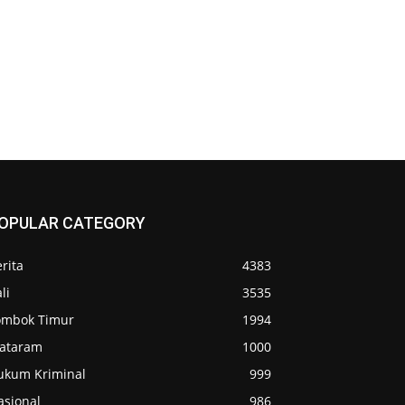
OPULAR CATEGORY
rita
4383
li
3535
ombok Timur
1994
ataram
1000
ukum Kriminal
999
asional
986