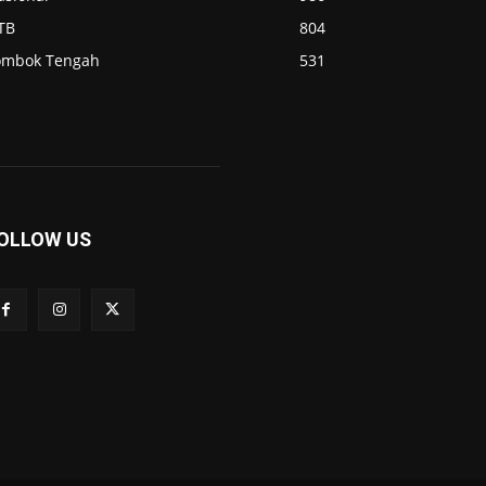
TB
804
ombok Tengah
531
OLLOW US