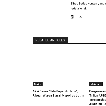
Siber. Setiap konten yang 
redaksional.
RELATED ARTICLES
Berita
Mataram
Aksi Demo “Bela Bupati H. Iron”,
Pergeseran
Ribuan Warga Banjiri Mapolres Lotim
Triliun APB
Tersentuh 
Audit Itu Ja