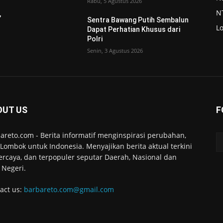
Rabu, 5 Agustus 2026
N
,
Sentra Bawang Putih Sembalun
L
Dapat Perhatian Khusus dari
Polri
Senin, 3 Agustus 2026
OUT US
F
areto.com - Berita informatif menginspirasi perubahan,
 Lombok untuk Indonesia. Menyajikan berita aktual terkini
ercaya, dan terpopuler seputar Daerah, Nasional dan
 Negeri.
act us:
barbareto.com@gmail.com