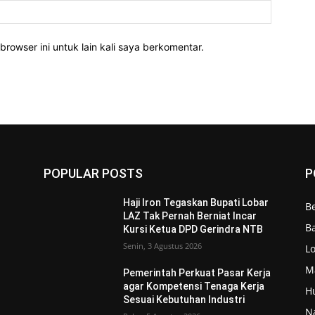
Website:
rowser ini untuk lain kali saya berkomentar.
POPULAR POSTS
P
Haji Iron Tegaskan Bupati Lobar
Be
LAZ Tak Pernah Berniat Incar
Ba
Kursi Ketua DPD Gerindra NTB
Senin, 3 Agustus 2026
L
M
Pemerintah Perkuat Pasar Kerja
agar Kompetensi Tenaga Kerja
H
Sesuai Kebutuhan Industri
N