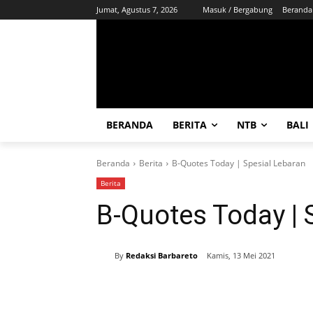
Jumat, Agustus 7, 2026
Masuk / Bergabung
Beranda
BERANDA
BERITA
NTB
BALI
Beranda
Berita
B-Quotes Today | Spesial Lebaran
Berita
B-Quotes Today | 
By
Redaksi Barbareto
Kamis, 13 Mei 2021
Bagikan