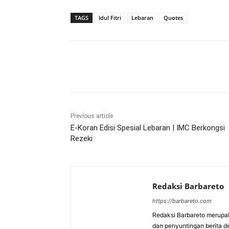
TAGS
Idul Fitri
Lebaran
Quotes
Bagikan
Previous article
E-Koran Edisi Spesial Lebaran | IMC Berkongsi
Rezeki
Redaksi Barbareto
https://barbareto.com
Redaksi Barbareto merupak
dan penyuntingan berita d