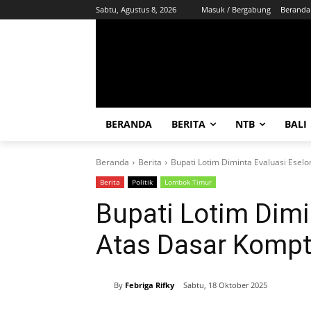
Sabtu, Agustus 8, 2026
Masuk / Bergabung
Beranda
BERANDA
BERITA
NTB
BALI
Beranda
Berita
Bupati Lotim Diminta Evaluasi Eselo
Berita
Politik
Lombok Timur
Bupati Lotim Dimin
Atas Dasar Kompt
By
Febriga Rifky
Sabtu, 18 Oktober 2025