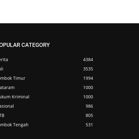
OPULAR CATEGORY
rita
4384
li
3535
ombok Timur
1994
ataram
1000
ukum Kriminal
1000
asional
986
TB
805
ombok Tengah
531