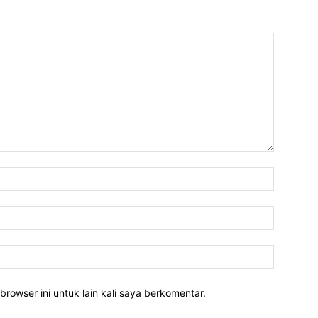
Nama:*
Email:*
Website:
rowser ini untuk lain kali saya berkomentar.