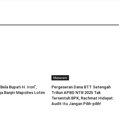
Mataram
ela Bupati H. Iron”,
Pergeseran Dana BTT Setengah
a Banjiri Mapolres Lotim
Triliun APBD NTB 2025 Tak
Tersentuh BPK, Rachmat Hidayat:
Audit Itu Jangan Pilih-pilih!