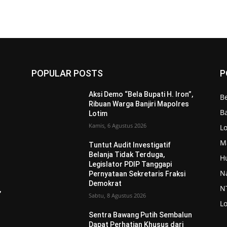
POPULAR POSTS
P
Aksi Demo “Bela Bupati H. Iron”,
Be
Ribuan Warga Banjiri Mapolres
Ba
Lotim
Kamis, 6 Agustus 2026
L
M
Tuntut Audit Investigatif
Belanja Tidak Terduga,
H
Legislator PDIP Tanggapi
N
Pernyataan Sekretaris Fraksi
Demokrat
N
,
Sabtu, 8 Agustus 2026
L
Sentra Bawang Putih Sembalun
Dapat Perhatian Khusus dari