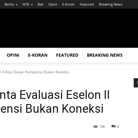
Berita
NTB
Bali
Opini
E-Koran
Featured
Breaking News
OPINI
E-KORAN
FEATURED
BREAKING NEWS
n II Atas Dasar Komptensi Bukan Koneksi
ta Evaluasi Eselon II
ensi Bukan Koneksi
136
0