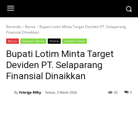
Beranda
Berita
Bupati Lotim Minta Target Deviden PT. Selaparang
Finansial Dinaikkan
Berita
Ekonomi Bisnis
Politik
Lombok Timur
Bupati Lotim Minta Target
Deviden PT. Selaparang
Finansial Dinaikkan
By
Febriga Rifky
Selasa, 3 Maret 2026
92
0