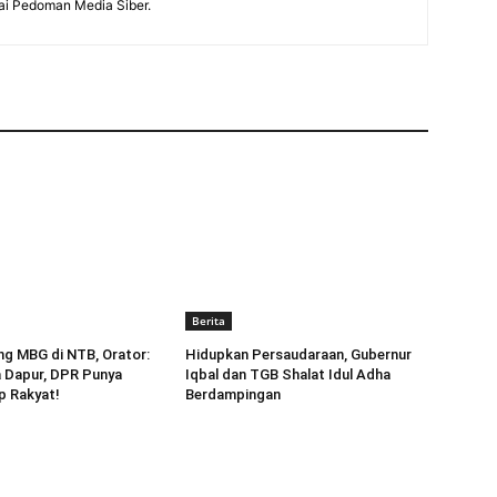
uai Pedoman Media Siber.
Berita
g MBG di NTB, Orator:
Hidupkan Persaudaraan, Gubernur
a Dapur, DPR Punya
Iqbal dan TGB Shalat Idul Adha
p Rakyat!
Berdampingan