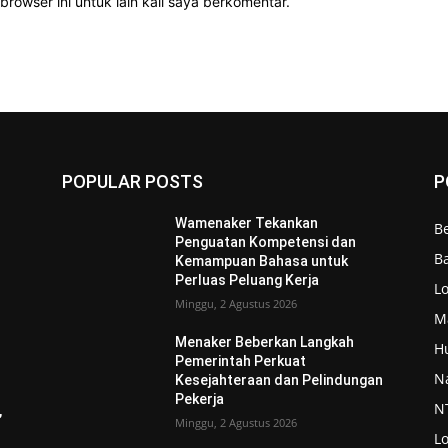
rowser ini untuk lain kali saya berkomentar.
POPULAR POSTS
P
Wamenaker Tekankan
Be
Penguatan Kompetensi dan
Ba
Kemampuan Bahasa untuk
Perluas Peluang Kerja
L
Minggu, 2 Agustus 2026
M
Menaker Beberkan Langkah
H
Pemerintah Perkuat
N
Kesejahteraan dan Pelindungan
Pekerja
N
,
Minggu, 2 Agustus 2026
L