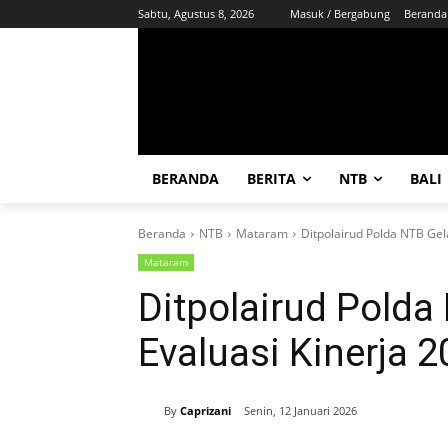
Sabtu, Agustus 8, 2026
Masuk / Bergabung
Beranda
BERANDA
BERITA
NTB
BALI
Beranda
NTB
Mataram
Ditpolairud Polda NTB Gel
Mataram
Ditpolairud Polda
Evaluasi Kinerja 
By
Caprizani
Senin, 12 Januari 2026