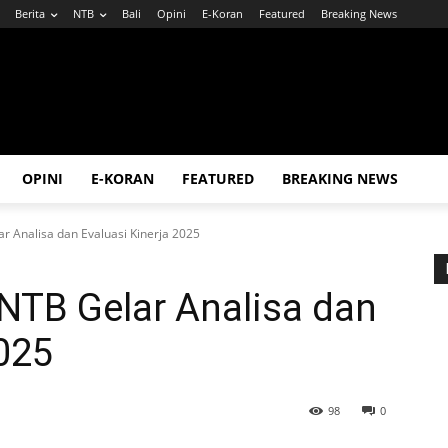
Berita
NTB
Bali
Opini
E-Koran
Featured
Breaking News
OPINI
E-KORAN
FEATURED
BREAKING NEWS
ar Analisa dan Evaluasi Kinerja 2025
 NTB Gelar Analisa dan
2025
98
0