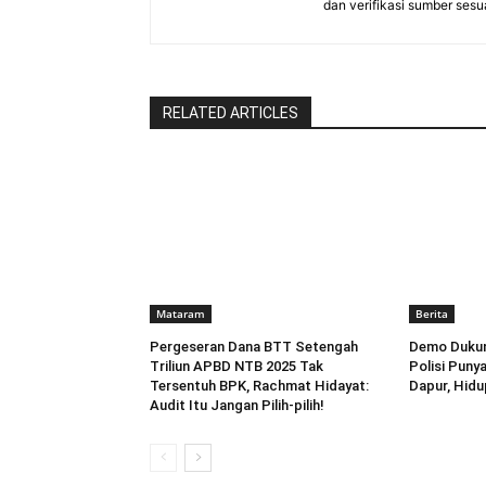
dan verifikasi sumber ses
RELATED ARTICLES
Mataram
Berita
Pergeseran Dana BTT Setengah
Demo Dukun
Triliun APBD NTB 2025 Tak
Polisi Puny
Tersentuh BPK, Rachmat Hidayat:
Dapur, Hidu
Audit Itu Jangan Pilih-pilih!