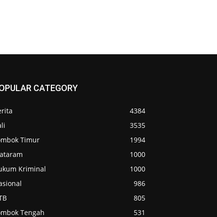
OPULAR CATEGORY
rita
4384
li
3535
ombok Timur
1994
ataram
1000
ukum Kriminal
1000
asional
986
TB
805
ombok Tengah
531