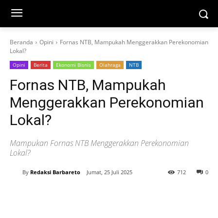
Beranda
Opini
Fornas NTB, Mampukah Menggerakkan Perekonomian
Lokal?
Opini
Berita
Ekonomi Bisnis
Olahraga
NTB
Fornas NTB, Mampukah
Menggerakkan Perekonomian
Lokal?
Mampukan Fornas NTB Menggerakkan Perekonomian
Lokal?
By
Redaksi Barbareto
Jumat, 25 Juli 2025
712
0