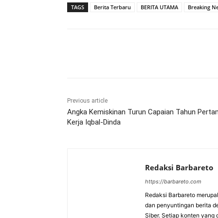
TAGS
Berita Terbaru
BERITA UTAMA
Breaking N
Bagikan
Previous article
Angka Kemiskinan Turun Capaian Tahun Pert
Kerja Iqbal-Dinda
Redaksi Barbareto
https://barbareto.com
Redaksi Barbareto merupak
dan penyuntingan berita d
Siber. Setiap konten yang 