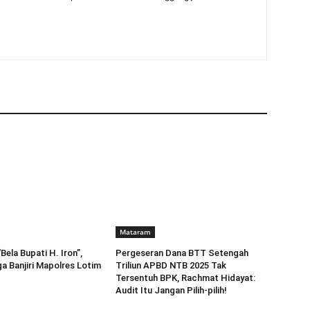
Mataram
ela Bupati H. Iron”,
Pergeseran Dana BTT Setengah
a Banjiri Mapolres Lotim
Triliun APBD NTB 2025 Tak
Tersentuh BPK, Rachmat Hidayat:
Audit Itu Jangan Pilih-pilih!