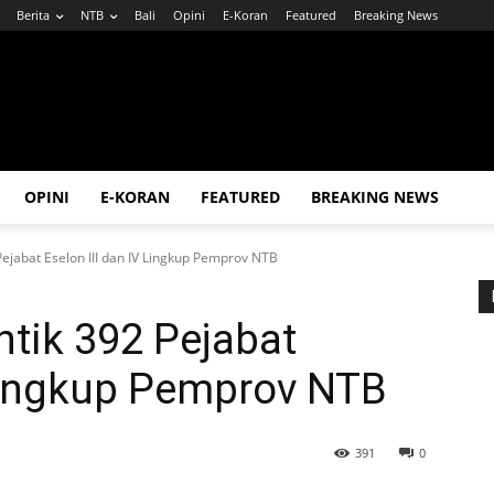
Berita
NTB
Bali
Opini
E-Koran
Featured
Breaking News
OPINI
E-KORAN
FEATURED
BREAKING NEWS
Pejabat Eselon III dan IV Lingkup Pemprov NTB
ntik 392 Pejabat
 Lingkup Pemprov NTB
391
0