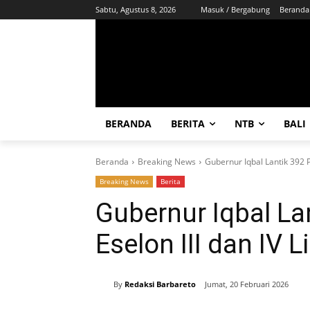
Sabtu, Agustus 8, 2026
Masuk / Bergabung
Beranda
BERANDA
BERITA
NTB
BALI
Beranda
Breaking News
Gubernur Iqbal Lantik 392 
Breaking News
Berita
Gubernur Iqbal La
Eselon III dan IV
By
Redaksi Barbareto
Jumat, 20 Februari 2026