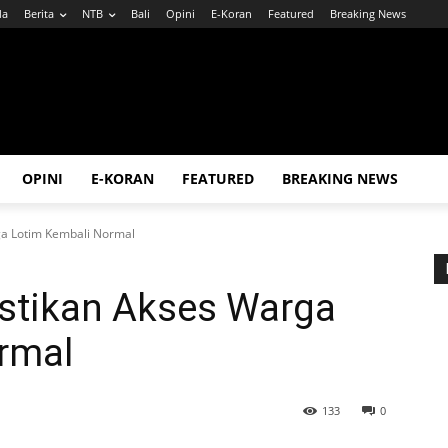
da
Berita
NTB
Bali
Opini
E-Koran
Featured
Breaking News
OPINI
E-KORAN
FEATURED
BREAKING NEWS
ga Lotim Kembali Normal
astikan Akses Warga
rmal
133
0