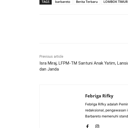
TAGS
barbareto
Berita Terbaru
LOMBOK TIMUR
Bagikan
Previous article
Isra Miraj, LFPM-TM Santuni Anak Yatim, Lansi
dan Janda
Febriga Rifky
Febriga Rifky adalah Pemi
redaksional, pengawasan is
Barbareto memenuhi standa