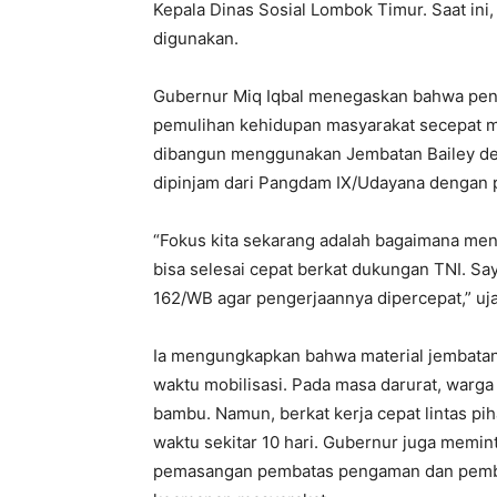
Kepala Dinas Sosial Lombok Timur. Saat ini
digunakan.
Gubernur Miq Iqbal menegaskan bahwa pena
pemulihan kehidupan masyarakat secepat mu
dibangun menggunakan Jembatan Bailey den
dipinjam dari Pangdam IX/Udayana dengan 
“Fokus kita sekarang adalah bagaimana men
bisa selesai cepat berkat dukungan TNI. 
162/WB agar pengerjaannya dipercepat,” uja
Ia mengungkapkan bahwa material jembata
waktu mobilisasi. Pada masa darurat, wa
bambu. Namun, berkat kerja cepat lintas p
waktu sekitar 10 hari. Gubernur juga memi
pemasangan pembatas pengaman dan pemb