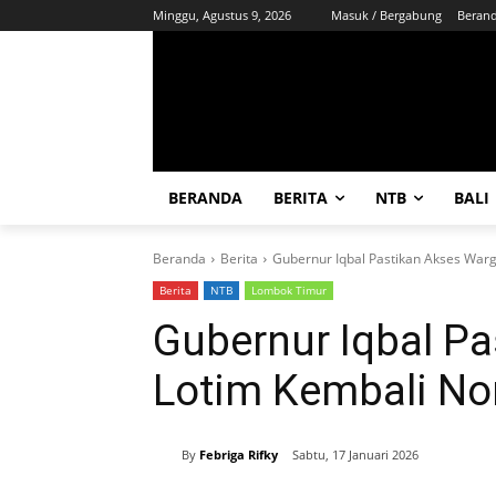
Minggu, Agustus 9, 2026
Masuk / Bergabung
Beran
BERANDA
BERITA
NTB
BALI
Beranda
Berita
Gubernur Iqbal Pastikan Akses War
Berita
NTB
Lombok Timur
Gubernur Iqbal P
Lotim Kembali No
By
Febriga Rifky
Sabtu, 17 Januari 2026