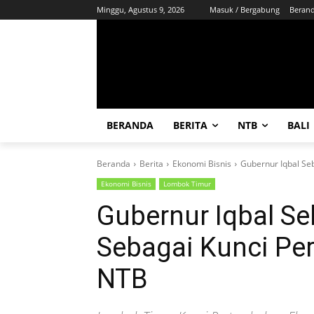
Minggu, Agustus 9, 2026
Masuk / Bergabung
Beran
BERANDA
BERITA
NTB
BALI
Beranda
Berita
Ekonomi Bisnis
Gubernur Iqbal Se
Ekonomi Bisnis
Lombok Timur
Gubernur Iqbal S
Sebagai Kunci Pe
NTB