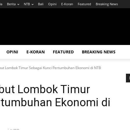
da
Berita
NTB
Bali
Opini
E-Koran
Featured
Breaking News
OPINI
E-KORAN
FEATURED
BREAKING NEWS
but Lombok Timur Sebagai Kunci Pertumbuhan Ekonomi di NTB
ebut Lombok Timur
rtumbuhan Ekonomi di