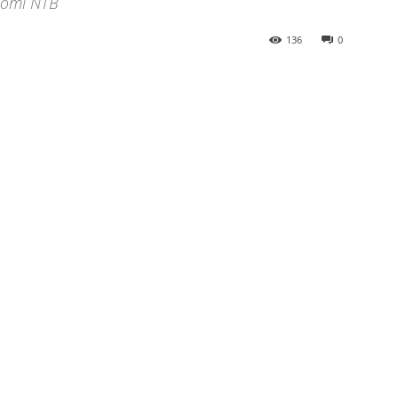
nomi NTB
136
0