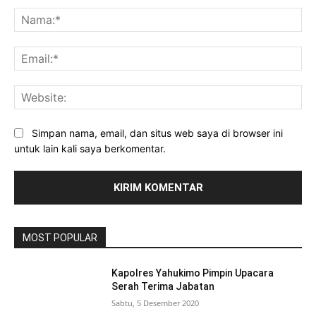
Na
Ema
Web
Simpan nama, email, dan situs web saya di browser ini
untuk lain kali saya berkomentar.
MOST POPULAR
Kapolres Yahukimo Pimpin Upacara
Serah Terima Jabatan
Sabtu, 5 Desember 2020