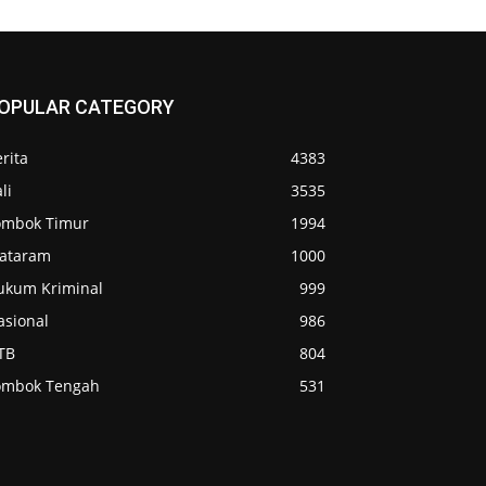
OPULAR CATEGORY
rita
4383
li
3535
ombok Timur
1994
ataram
1000
ukum Kriminal
999
asional
986
TB
804
ombok Tengah
531