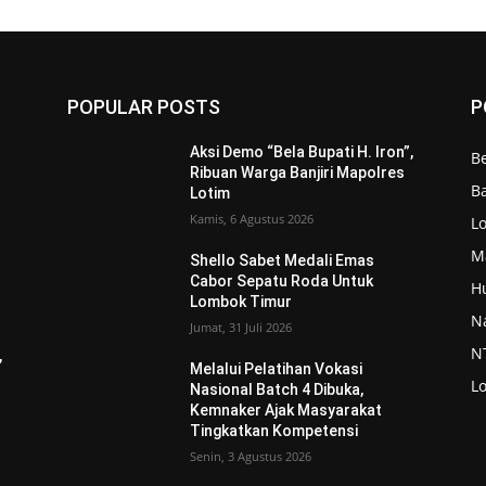
POPULAR POSTS
P
Aksi Demo “Bela Bupati H. Iron”,
Be
Ribuan Warga Banjiri Mapolres
Ba
Lotim
Kamis, 6 Agustus 2026
L
M
Shello Sabet Medali Emas
Cabor Sepatu Roda Untuk
H
Lombok Timur
N
Jumat, 31 Juli 2026
N
,
Melalui Pelatihan Vokasi
L
Nasional Batch 4 Dibuka,
Kemnaker Ajak Masyarakat
Tingkatkan Kompetensi
Senin, 3 Agustus 2026