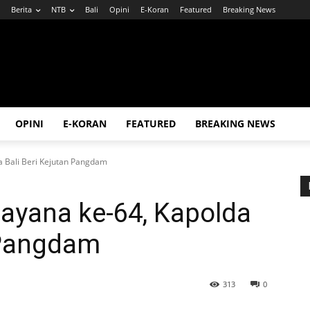
Berita
NTB
Bali
Opini
E-Koran
Featured
Breaking News
OPINI
E-KORAN
FEATURED
BREAKING NEWS
 Bali Beri Kejutan Pangdam
yana ke-64, Kapolda
 Pangdam
313
0