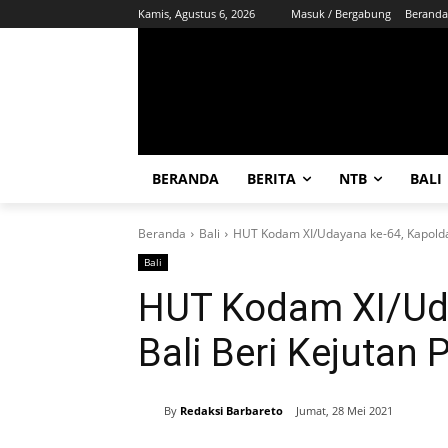
Kamis, Agustus 6, 2026
Masuk / Bergabung
Beranda
BERANDA
BERITA
NTB
BALI
Beranda
Bali
HUT Kodam XI/Udayana ke-64, Kapolda
Bali
HUT Kodam XI/Uda
Bali Beri Kejutan
By
Redaksi Barbareto
Jumat, 28 Mei 2021