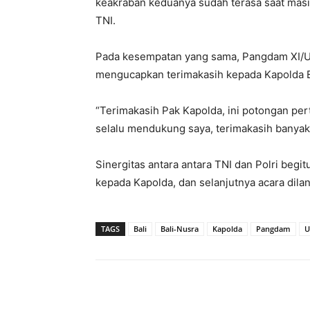
keakraban keduanya sudah terasa saat mas
TNI.
Pada kesempatan yang sama, Pangdam XI/Ud
mengucapkan terimakasih kepada Kapolda B
“Terimakasih Pak Kapolda, ini potongan per
selalu mendukung saya, terimakasih banyak
Sinergitas antara antara TNI dan Polri be
kepada Kapolda, dan selanjutnya acara dila
TAGS
Bali
Bali-Nusra
Kapolda
Pangdam
U
Bagikan