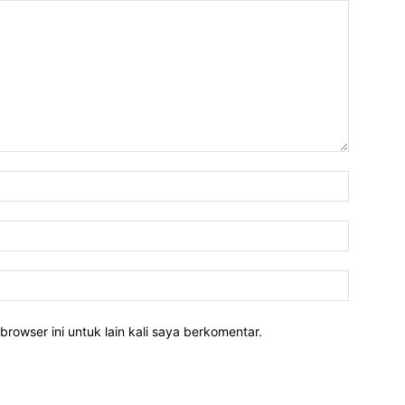
Nama:*
Email:*
Website:
rowser ini untuk lain kali saya berkomentar.