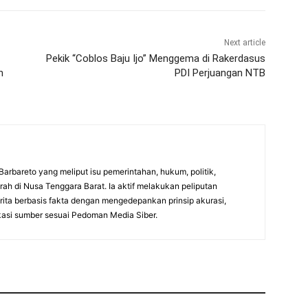
Next article
-
Pekik “Coblos Baju Ijo” Menggema di Rakerdasus
h
PDI Perjuangan NTB
 Barbareto yang meliput isu pemerintahan, hukum, politik,
ah di Nusa Tenggara Barat. Ia aktif melakukan peliputan
rita berbasis fakta dengan mengedepankan prinsip akurasi,
kasi sumber sesuai Pedoman Media Siber.