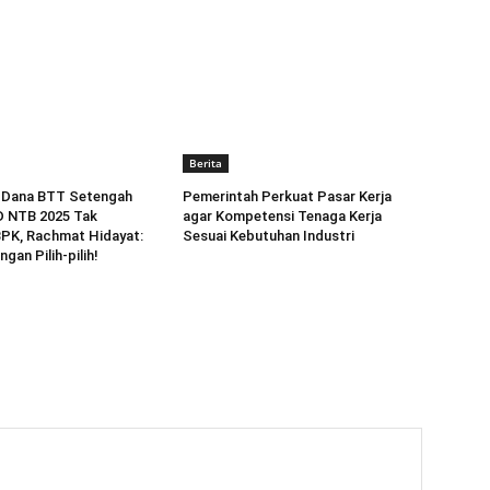
Berita
 Dana BTT Setengah
Pemerintah Perkuat Pasar Kerja
D NTB 2025 Tak
agar Kompetensi Tenaga Kerja
BPK, Rachmat Hidayat:
Sesuai Kebutuhan Industri
ngan Pilih-pilih!