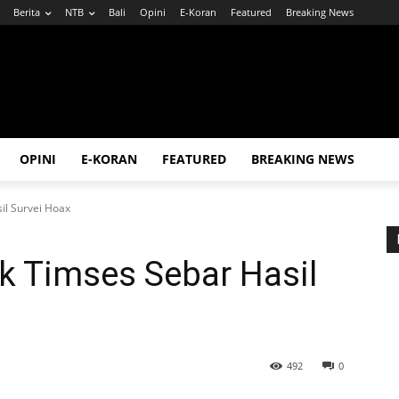
Berita
NTB
Bali
Opini
E-Koran
Featured
Breaking News
OPINI
E-KORAN
FEATURED
BREAKING NEWS
il Survei Hoax
k Timses Sebar Hasil
492
0