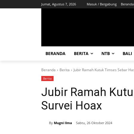
Jumat, Agustus 7, 2026
Masuk / Bergabung
Beranda
BERANDA
BERITA
NTB
BALI
Beranda
Berita
Jubir Ramah Kutuk Timses Sebar Has
Berita
Jubir Ramah Kutu
Survei Hoax
By
Mugni Ilma
Sabtu, 26 Oktober 2024