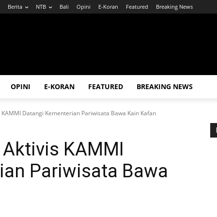
Berita
NTB
Bali
Opini
E-Koran
Featured
Breaking News
OPINI
E-KORAN
FEATURED
BREAKING NEWS
vis KAMMI Datangi Kementerian Pariwisata Bawa Kain Kafan
, Aktivis KAMMI
ian Pariwisata Bawa