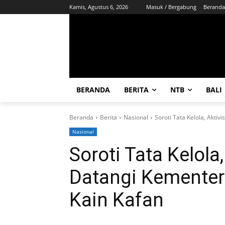
Kamis, Agustus 6, 2026
Masuk / Bergabung
Beranda
BERANDA
BERITA
NTB
BALI
Beranda
Berita
Nasional
Soroti Tata Kelola, Akti
Nasional
Soroti Tata Kelola
Datangi Kementer
Kain Kafan