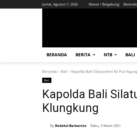
Jumat, Agustus 7, 2026
Masuk / Bergabung
Beranda
BERANDA
BERITA
NTB
BALI
Beranda
Bali
Kapolda Bali Silaturahmi Ke Puri Agun
Bali
Kapolda Bali Sila
Klungkung
By
Redaksi Barbareto
Rabu, 3 Maret 2021