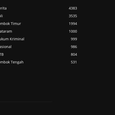
rita
4383
li
3535
ombok Timur
1994
ataram
1000
ukum Kriminal
999
asional
986
TB
804
ombok Tengah
531