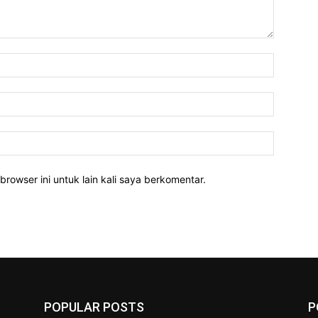
Nama:*
Email:*
Website:
rowser ini untuk lain kali saya berkomentar.
POPULAR POSTS
P