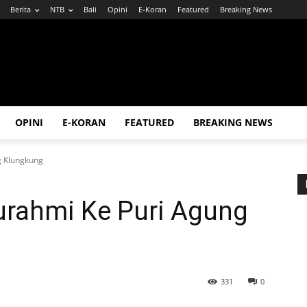
Berita
NTB
Bali
Opini
E-Koran
Featured
Breaking News
OPINI
E-KORAN
FEATURED
BREAKING NEWS
g Klungkung
turahmi Ke Puri Agung
331
0