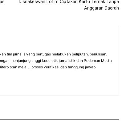
nas
Disnakeswan Lotim Ciptakan Kartu Ternak Tanpa
Anggaran Daerah
an tim jurnalis yang bertugas melakukan peliputan, penulisan,
engan menjunjung tinggi kode etik jurnalistik dan Pedoman Media
diterbitkan melalui proses verifikasi dan tanggung jawab