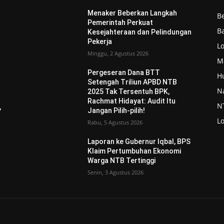
Menaker Beberkan Langkah
Be
Pemerintah Perkuat
Ba
Kesejahteraan dan Pelindungan
Pekerja
L
Minggu, 2 Agustus 2026
M
Pergeseran Dana BTT
H
Setengah Triliun APBD NTB
N
2025 Tak Tersentuh BPK,
Rachmat Hidayat: Audit Itu
N
,
Jangan Pilih-pilih!
L
Rabu, 5 Agustus 2026
Laporan ke Gubernur Iqbal, BPS
Klaim Pertumbuhan Ekonomi
Warga NTB Tertinggi
Senin, 3 Agustus 2026