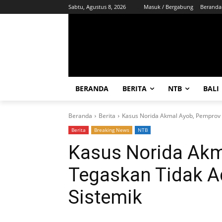
Sabtu, Agustus 8, 2026
Masuk / Bergabung
Beranda
BERANDA
BERITA
NTB
BALI
Beranda
Berita
Kasus Norida Akmal Ayob, Pemprov 
Berita
Breaking News
NTB
Kasus Norida Akm
Tegaskan Tidak A
Sistemik