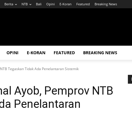
Berita
NTB
Bali
Opini
E-Koran
Featured
Breaking News
OPINI
E-KORAN
FEATURED
BREAKING NEWS
NTB Tegaskan Tidak Ada Penelantaran Sistemik
al Ayob, Pemprov NTB
da Penelantaran