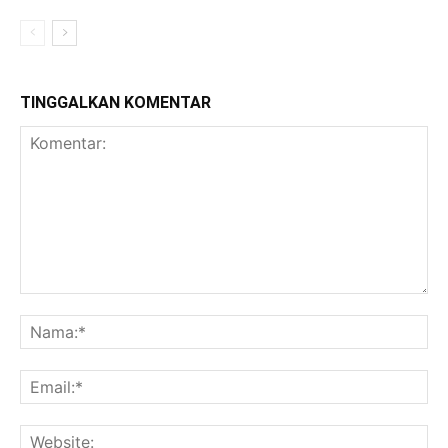
TINGGALKAN KOMENTAR
Komentar:
Na
Ema
Web