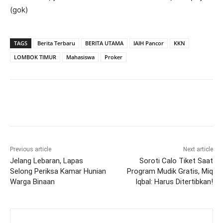
(gok)
TAGS
Berita Terbaru
BERITA UTAMA
IAIH Pancor
KKN
LOMBOK TIMUR
Mahasiswa
Proker
Previous article
Next article
Jelang Lebaran, Lapas
Soroti Calo Tiket Saat
Selong Periksa Kamar Hunian
Program Mudik Gratis, Miq
Warga Binaan
Iqbal: Harus Ditertibkan!