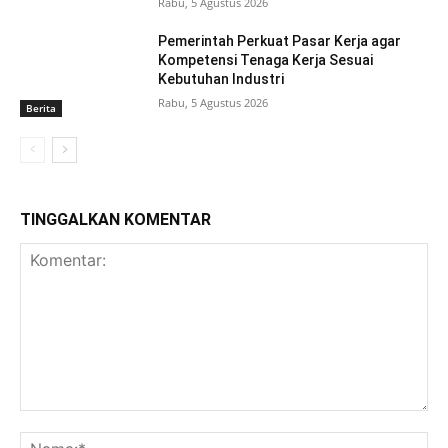
Rabu, 5 Agustus 2026
Pemerintah Perkuat Pasar Kerja agar
Kompetensi Tenaga Kerja Sesuai
Kebutuhan Industri
Rabu, 5 Agustus 2026
Berita
TINGGALKAN KOMENTAR
Komentar:
Na