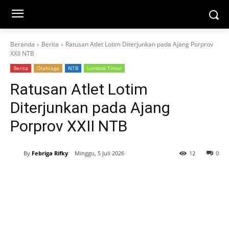
Beranda
Berita
Ratusan Atlet Lotim Diterjunkan pada Ajang Porprov
XXII NTB
Berita
Olahraga
NTB
Lombok Timur
Ratusan Atlet Lotim
Diterjunkan pada Ajang
Porprov XXII NTB
By
Febriga Rifky
Minggu, 5 Juli 2026
12
0