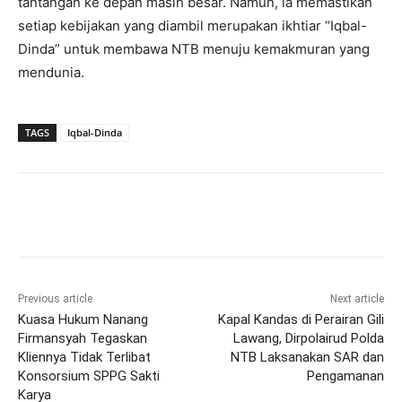
tantangan ke depan masih besar. Namun, ia memastikan
setiap kebijakan yang diambil merupakan ikhtiar “Iqbal-
Dinda” untuk membawa NTB menuju kemakmuran yang
mendunia.
TAGS
Iqbal-Dinda
Previous article
Next article
Kuasa Hukum Nanang
Kapal Kandas di Perairan Gili
Firmansyah Tegaskan
Lawang, Dirpolairud Polda
Kliennya Tidak Terlibat
NTB Laksanakan SAR dan
Konsorsium SPPG Sakti
Pengamanan
Karya