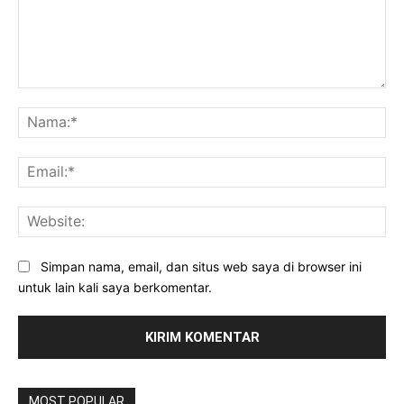
Komentar:
Na
Ema
Web
Simpan nama, email, dan situs web saya di browser ini
untuk lain kali saya berkomentar.
MOST POPULAR