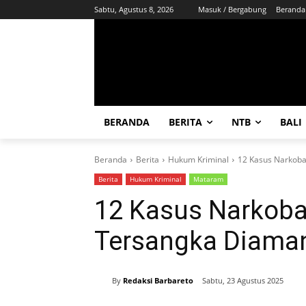
Sabtu, Agustus 8, 2026
Masuk / Bergabung
Beranda
BERANDA
BERITA
NTB
BALI
Beranda
Berita
Hukum Kriminal
12 Kasus Narkoba
Berita
Hukum Kriminal
Mataram
12 Kasus Narkoba
Tersangka Diama
By
Redaksi Barbareto
Sabtu, 23 Agustus 2025