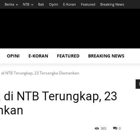
Berita
NTB
Bali
Opini
E-Koran
Featured
Breaking News
OPINI
E-KORAN
FEATURED
BREAKING NEWS
 di NTB Terungkap, 23 Tersangka Diamankan
 di NTB Terungkap, 23
nkan
365
0