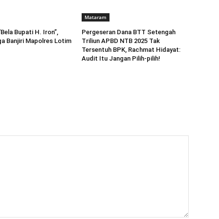
Mataram
ela Bupati H. Iron”,
Pergeseran Dana BTT Setengah
a Banjiri Mapolres Lotim
Triliun APBD NTB 2025 Tak
Tersentuh BPK, Rachmat Hidayat:
Audit Itu Jangan Pilih-pilih!