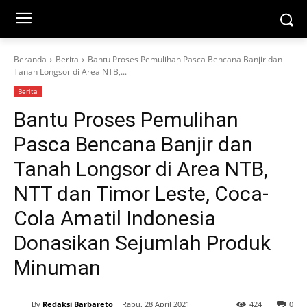
Beranda
Berita
Bantu Proses Pemulihan Pasca Bencana Banjir dan
Tanah Longsor di Area NTB,...
Berita
Bantu Proses Pemulihan
Pasca Bencana Banjir dan
Tanah Longsor di Area NTB,
NTT dan Timor Leste, Coca-
Cola Amatil Indonesia
Donasikan Sejumlah Produk
Minuman
By
Redaksi Barbareto
Rabu, 28 April 2021
424
0