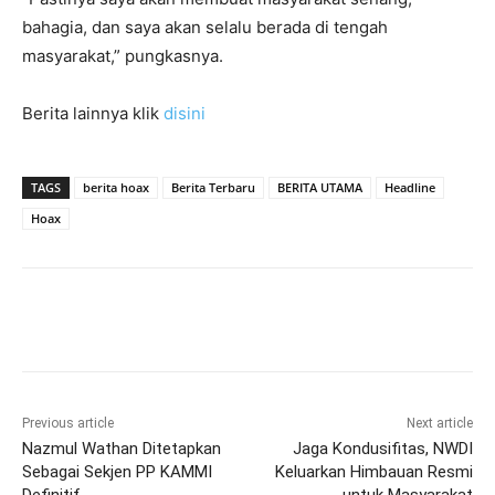
bahagia, dan saya akan selalu berada di tengah
masyarakat,” pungkasnya.
Berita lainnya klik
disini
TAGS
berita hoax
Berita Terbaru
BERITA UTAMA
Headline
Hoax
Previous article
Next article
Nazmul Wathan Ditetapkan
Jaga Kondusifitas, NWDI
Sebagai Sekjen PP KAMMI
Keluarkan Himbauan Resmi
Definitif
untuk Masyarakat