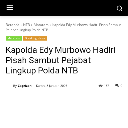
Beranda
NTB
Mataram
Kapolda Edy Murbowo Hadiri Pisah Sambut
Pejabat Lingkup Polda NTB
Mataram
Breaking News
Kapolda Edy Murbowo Hadiri
Pisah Sambut Pejabat
Lingkup Polda NTB
By
Caprizani
Kamis, 8 Januari 2026
137
0