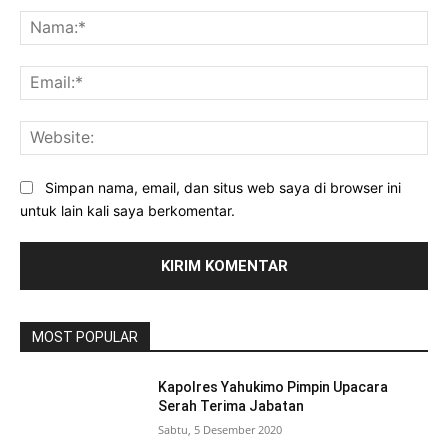
Na
Ema
Web
Simpan nama, email, dan situs web saya di browser ini
untuk lain kali saya berkomentar.
MOST POPULAR
Kapolres Yahukimo Pimpin Upacara
Serah Terima Jabatan
Sabtu, 5 Desember 2020