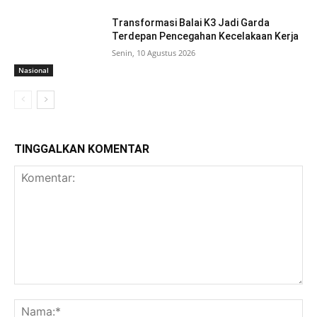
Transformasi Balai K3 Jadi Garda
Terdepan Pencegahan Kecelakaan Kerja
Senin, 10 Agustus 2026
Nasional
TINGGALKAN KOMENTAR
Komentar:
Na