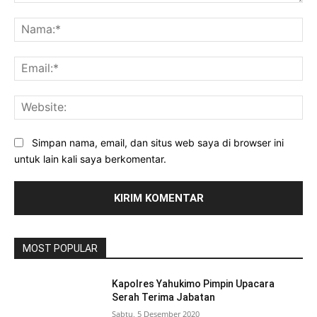
Komentar:
Na
Ema
Web
Simpan nama, email, dan situs web saya di browser ini
untuk lain kali saya berkomentar.
MOST POPULAR
Kapolres Yahukimo Pimpin Upacara
Serah Terima Jabatan
Sabtu, 5 Desember 2020