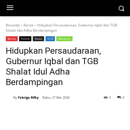
Beranda
Berita
Hidupkan Persaudaraan, Gubernur Iqbal dan TGB
Shalat Idul Adha Berdampingan
Berita
Politik
News
NTB
Mataram
Hidupkan Persaudaraan,
Gubernur Iqbal dan TGB
Shalat Idul Adha
Berdampingan
By
Febriga Rifky
Rabu, 27 Mei 2026
3
0