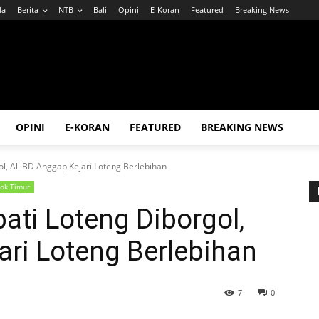
da
Berita
NTB
Bali
Opini
E-Koran
Featured
Breaking News
OPINI
E-KORAN
FEATURED
BREAKING NEWS
l, Ali BD Anggap Kejari Loteng Berlebihan
ok Timur
ati Loteng Diborgol,
ari Loteng Berlebihan
7
0