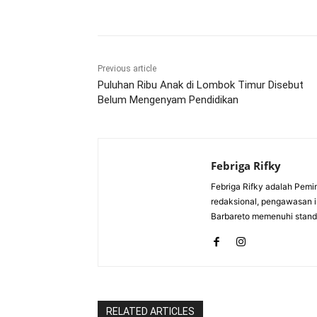
Bagikan
Previous article
Puluhan Ribu Anak di Lombok Timur Disebut
Belum Mengenyam Pendidikan
Febriga Rifky
Febriga Rifky adalah Pemi
redaksional, pengawasan is
Barbareto memenuhi standa
RELATED ARTICLES