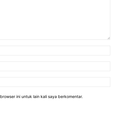
Nama:*
Email:*
Website:
rowser ini untuk lain kali saya berkomentar.