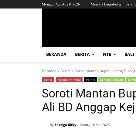
Minggu, Agustus 9, 2026
Masuk / Bergabung
Beran
BERANDA
BERITA
NTB
BALI
Beranda
Berita
Soroti Mantan Bupati Loteng Diborgo
Berita
Hukum Kriminal
Politik
Lombok Tengah
Lomb
Soroti Mantan Bup
Ali BD Anggap Kej
By
Febriga Rifky
Sabtu, 16 Mei 2026