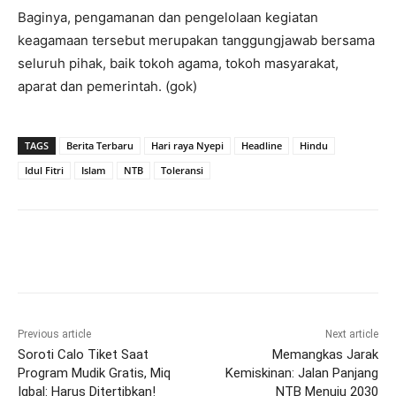
Baginya, pengamanan dan pengelolaan kegiatan
keagamaan tersebut merupakan tanggungjawab bersama
seluruh pihak, baik tokoh agama, tokoh masyarakat,
aparat dan pemerintah. (gok)
TAGS
Berita Terbaru
Hari raya Nyepi
Headline
Hindu
Idul Fitri
Islam
NTB
Toleransi
Previous article
Next article
Soroti Calo Tiket Saat
Memangkas Jarak
Program Mudik Gratis, Miq
Kemiskinan: Jalan Panjang
Iqbal: Harus Ditertibkan!
NTB Menuju 2030