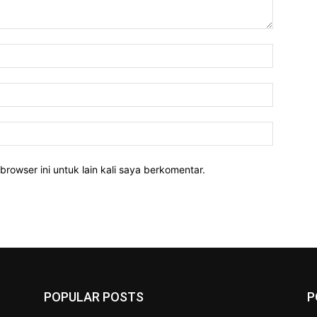
Nama:*
Email:*
Website:
rowser ini untuk lain kali saya berkomentar.
POPULAR POSTS
P