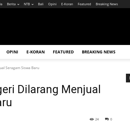
da
Berita
NTB
Bali
Opini
E-Koran
Featured
Breaking News
OPINI
E-KORAN
FEATURED
BREAKING NEWS
jual Seragam Siswa Baru
geri Dilarang Menjual
aru
24
0