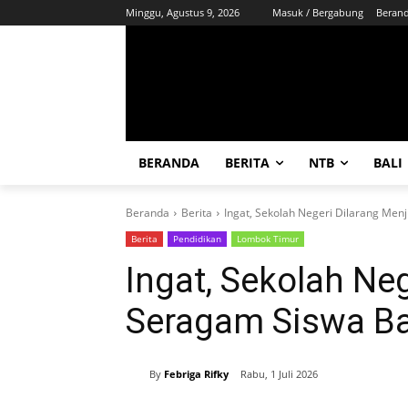
Minggu, Agustus 9, 2026
Masuk / Bergabung
Beran
BERANDA
BERITA
NTB
BALI
Beranda
Berita
Ingat, Sekolah Negeri Dilarang Men
Berita
Pendidikan
Lombok Timur
Ingat, Sekolah Ne
Seragam Siswa B
By
Febriga Rifky
Rabu, 1 Juli 2026