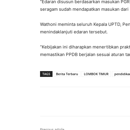
“Edaran disusun berdasarkan masukan PGRI 
seragam sudah mendapatkan masukan dari be
Wathoni meminta seluruh Kepala UPTD, Pe
menindaklanjuti edaran tersebut.
“Kebijakan ini diharapkan menertibkan prak
memastikan PPDB berjalan sesuai aturan ta
TAGS
Berita Terbaru
LOMBOK TIMUR
pendidika
Bagikan
Previous article