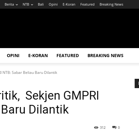
Berita
NTB
Bali
Opini
E-Koran
Featured
Breaking News
OPINI
E-KORAN
FEATURED
BREAKING NEWS
 NTB: Sabar Beliau Baru Dilantik
itik, Sekjen GMPRI
Baru Dilantik
312
0