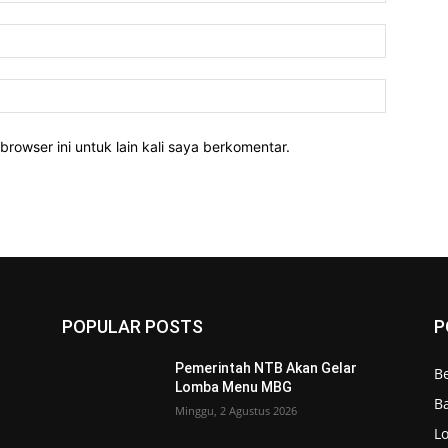
Email:*
Website:
rowser ini untuk lain kali saya berkomentar.
POPULAR POSTS
P
Pemerintah NTB Akan Gelar
Be
Lomba Menu MBG
Ba
Minggu, 2 Agustus 2026
L