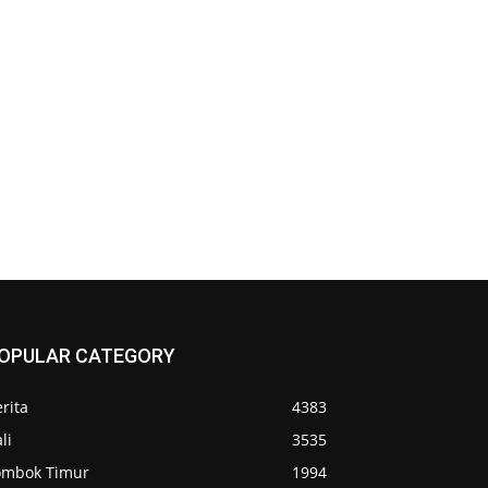
OPULAR CATEGORY
rita
4383
li
3535
ombok Timur
1994