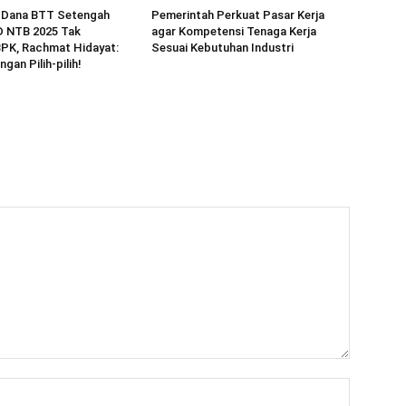
 Dana BTT Setengah
Pemerintah Perkuat Pasar Kerja
D NTB 2025 Tak
agar Kompetensi Tenaga Kerja
BPK, Rachmat Hidayat:
Sesuai Kebutuhan Industri
ngan Pilih-pilih!
Nama:*