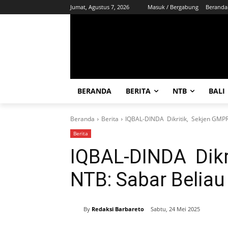
Jumat, Agustus 7, 2026
Masuk / Bergabung
Beranda
BERANDA
BERITA
NTB
BALI
Beranda
Berita
IQBAL-DINDA Dikritik, Sekjen GMPRI
Berita
IQBAL-DINDA Dikr
NTB: Sabar Beliau 
By
Redaksi Barbareto
Sabtu, 24 Mei 2025