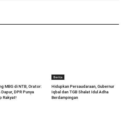
Berita
g MBG di NTB, Orator:
Hidupkan Persaudaraan, Gubernur
a Dapur, DPR Punya
Iqbal dan TGB Shalat Idul Adha
p Rakyat!
Berdampingan