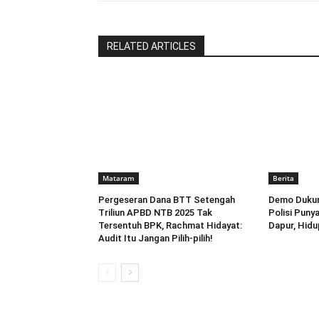
RELATED ARTICLES
Mataram
Berita
Pergeseran Dana BTT Setengah
Demo Dukun
Triliun APBD NTB 2025 Tak
Polisi Puny
Tersentuh BPK, Rachmat Hidayat:
Dapur, Hidu
Audit Itu Jangan Pilih-pilih!