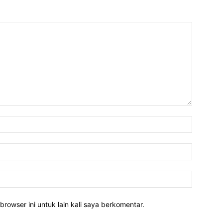
Nama:*
Email:*
Website:
rowser ini untuk lain kali saya berkomentar.