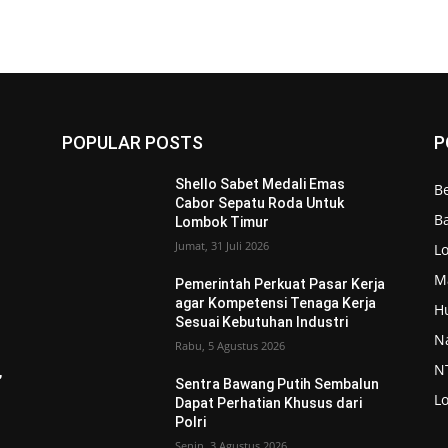
POPULAR POSTS
P
Shello Sabet Medali Emas
Be
Cabor Sepatu Roda Untuk
Ba
Lombok Timur
Jumat, 31 Juli 2026
L
M
Pemerintah Perkuat Pasar Kerja
agar Kompetensi Tenaga Kerja
H
Sesuai Kebutuhan Industri
N
Rabu, 5 Agustus 2026
N
,
Sentra Bawang Putih Sembalun
L
Dapat Perhatian Khusus dari
Polri
Senin, 3 Agustus 2026