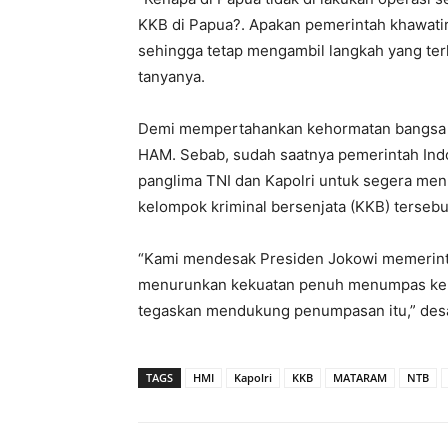
KKB di Papua?. Apakan pemerintah khawatir 
sehingga tetap mengambil langkah yang ter
tanyanya.
Demi mempertahankan kehormatan bangsa 
HAM. Sebab, sudah saatnya pemerintah Indo
panglima TNI dan Kapolri untuk segera m
kelompok kriminal bersenjata (KKB) tersebu
“Kami mendesak Presiden Jokowi memerinta
menurunkan kekuatan penuh menumpas keke
tegaskan mendukung penumpasan itu,” des
TAGS
HMI
Kapolri
KKB
MATARAM
NTB