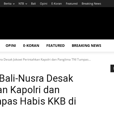
Berita
NTB
Bali
Opini
E-Koran
Featured
Breaking News
OPINI
E-KORAN
FEATURED
BREAKING NEWS
a Desak Jokowi Perintahkan Kapolri dan Panglima TNI Tumpas...
Bali-Nusra Desak
n Kapolri dan
pas Habis KKB di