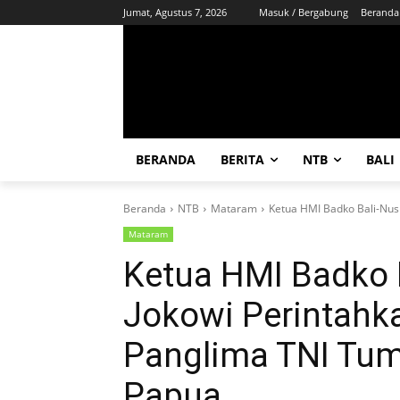
Jumat, Agustus 7, 2026
Masuk / Bergabung
Beranda
BERANDA
BERITA
NTB
BALI
Beranda
NTB
Mataram
Ketua HMI Badko Bali-Nusr
Mataram
Ketua HMI Badko 
Jokowi Perintahka
Panglima TNI Tum
Papua