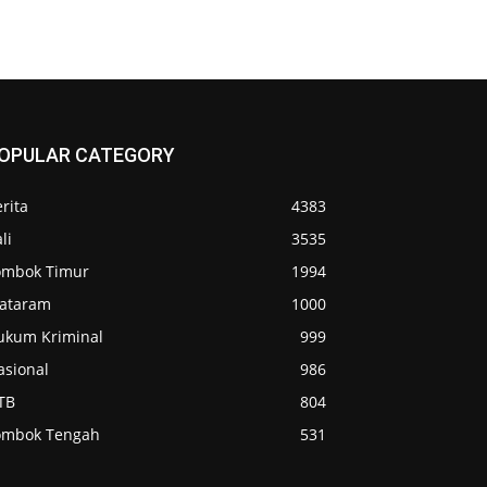
OPULAR CATEGORY
rita
4383
li
3535
ombok Timur
1994
ataram
1000
ukum Kriminal
999
asional
986
TB
804
ombok Tengah
531