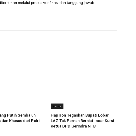
diterbitkan melalui proses verifikasi dan tanggung jawab
Berita
ang Putih Sembalun
Haji Iron Tegaskan Bupati Lobar
tian Khusus dari Polri
LAZ Tak Pernah Berniat Incar Kursi
Ketua DPD Gerindra NTB