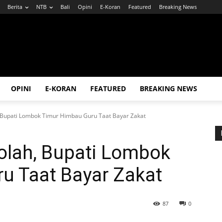
Berita
NTB
Bali
Opini
E-Koran
Featured
Breaking News
OPINI
E-KORAN
FEATURED
BREAKING NEWS
, Bupati Lombok Timur Himbau Guru Taat Bayar Zakat
olah, Bupati Lombok
u Taat Bayar Zakat
87
0