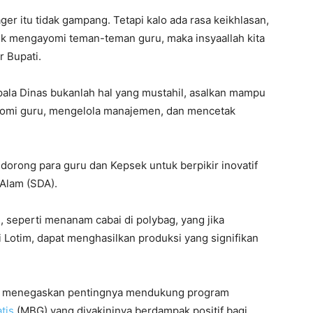
ger itu tidak gampang. Tetapi kalo ada rasa keikhlasan,
tuk mengayomi teman-teman guru, maka insyaallah kita
r Bupati.
pala Dinas bukanlah hal yang mustahil, asalkan mampu
omi guru, mengelola manajemen, dan mencetak
orong para guru dan Kepsek untuk berpikir inovatif
Alam (SDA).
 seperti menanam cabai di polybag, yang jika
di Lotim, dapat menghasilkan produksi yang signifikan
uga menegaskan pentingnya mendukung program
tis
(MBG) yang diyakininya berdampak positif bagi