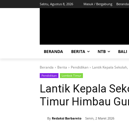
Sabtu, Agustus 8, 2026
Masuk / Bergabung
Beranda
BERANDA
BERITA
NTB
BALI
Beranda
Berita
Pendidikan
Lantik Kepala Sekolah
Pendidikan
Lombok Timur
Lantik Kepala Sek
Timur Himbau Gur
By
Redaksi Barbareto
Senin, 2 Maret 2026