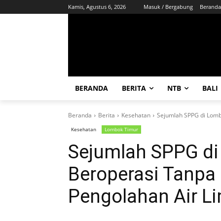
Kamis, Agustus 6, 2026
Masuk / Bergabung
Beranda
BERANDA
BERITA
NTB
BALI
Beranda
Berita
Kesehatan
Sejumlah SPPG di Lombo
Kesehatan
Lombok Timur
Sejumlah SPPG di
Beroperasi Tanpa U
Pengolahan Air L