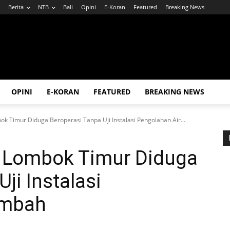
Berita
NTB
Bali
Opini
E-Koran
Featured
Breaking News
OPINI
E-KORAN
FEATURED
BREAKING NEWS
k Timur Diduga Beroperasi Tanpa Uji Instalasi Pengolahan Air...
 Lombok Timur Diduga
ji Instalasi
imbah