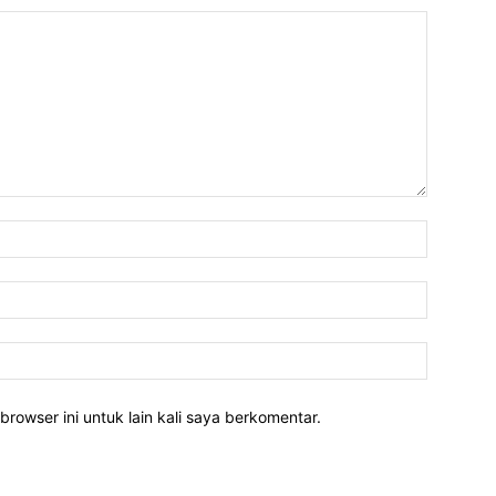
Nama:*
Email:*
Website:
rowser ini untuk lain kali saya berkomentar.