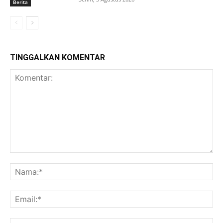
Berita
TINGGALKAN KOMENTAR
Komentar:
Na
Ema
Web