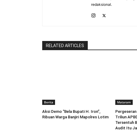
redaksional.
RELATED ARTICLES
Berita
Mataram
Aksi Demo “Bela Bupati H. Iron”,
Pergeseran
Ribuan Warga Banjiri Mapolres Lotim
Triliun APB
Tersentuh 
Audit Itu Ja