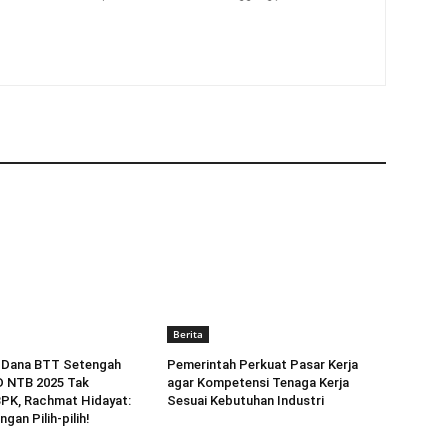
Berita
 Dana BTT Setengah
Pemerintah Perkuat Pasar Kerja
D NTB 2025 Tak
agar Kompetensi Tenaga Kerja
BPK, Rachmat Hidayat:
Sesuai Kebutuhan Industri
ngan Pilih-pilih!