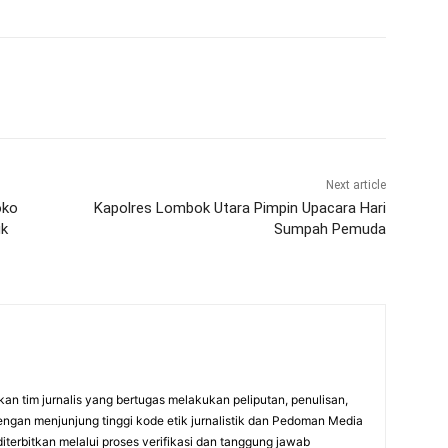
Next article
oko
Kapolres Lombok Utara Pimpin Upacara Hari
uk
Sumpah Pemuda
an tim jurnalis yang bertugas melakukan peliputan, penulisan,
engan menjunjung tinggi kode etik jurnalistik dan Pedoman Media
diterbitkan melalui proses verifikasi dan tanggung jawab