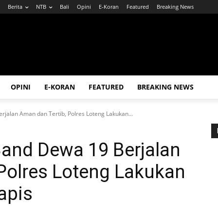
Berita
NTB
Bali
Opini
E-Koran
Featured
Breaking News
OPINI
E-KORAN
FEATURED
BREAKING NEWS
jalan Aman dan Tertib, Polres Loteng Lakukan...
Band Dewa 19 Berjalan
Polres Loteng Lakukan
apis