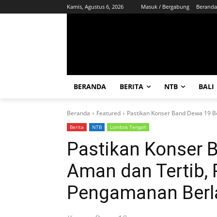
Kamis, Agustus 6, 2026
Masuk / Bergabung
Beranda
BERANDA
BERITA
NTB
BALI
Beranda
Featured
Pastikan Konser Band Dewa 19 Ber
Berita
NTB
Lombok Tengah
Pastikan Konser 
Aman dan Tertib, 
Pengamanan Berl