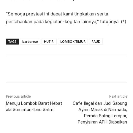
“Semoga prestasi ini dapat kami tingkatkan serta
pertahankan pada kegiatan-kegitan lainnya,” tutupnya. (*)
TAGS
barbareto
HUT RI
LOMBOK TIMUR
PAUD
Previous article
Next article
Menuju Lombok Barat Hebat
Cafe Ilegal dan Judi Sabung
ala Sumiatun-Ibnu Salim
Ayam Marak di Narmada,
Pemda Saling Lempar,
Penyisiran APH Diabaikan