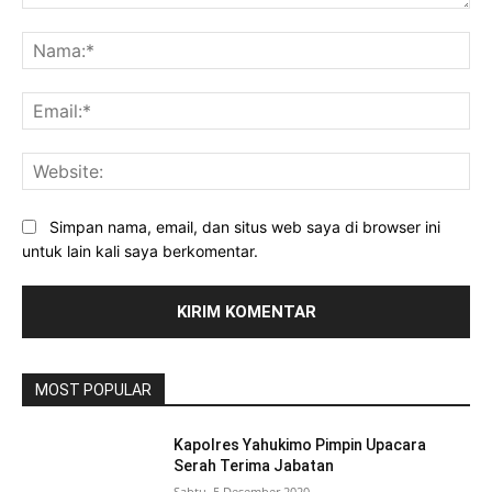
Komentar:
Na
Ema
Web
Simpan nama, email, dan situs web saya di browser ini
untuk lain kali saya berkomentar.
MOST POPULAR
Kapolres Yahukimo Pimpin Upacara
Serah Terima Jabatan
Sabtu, 5 Desember 2020