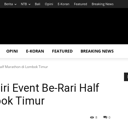
Berita
NTB
Bali
Opini
E-Koran
Featured
Breaking News
OPINI
E-KORAN
FEATURED
BREAKING NEWS
 Half Marathon di Lombok Timur
iri Event Be-Rari Half
bok Timur
8
0