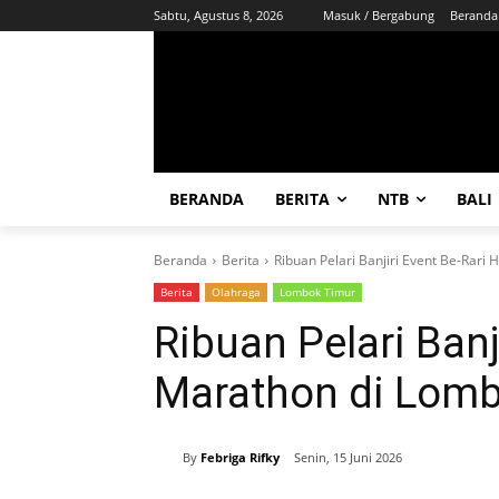
Sabtu, Agustus 8, 2026
Masuk / Bergabung
Beranda
BERANDA
BERITA
NTB
BALI
Beranda
Berita
Ribuan Pelari Banjiri Event Be-Rari
Berita
Olahraga
Lombok Timur
Ribuan Pelari Banj
Marathon di Lom
By
Febriga Rifky
Senin, 15 Juni 2026