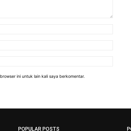
Nama:*
Email:*
Website:
rowser ini untuk lain kali saya berkomentar.
POPULAR POSTS
P