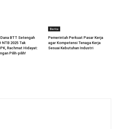
Berita
 Dana BTT Setengah
Pemerintah Perkuat Pasar Kerja
D NTB 2025 Tak
agar Kompetensi Tenaga Kerja
BPK, Rachmat Hidayat:
Sesuai Kebutuhan Industri
ngan Pilih-pilih!