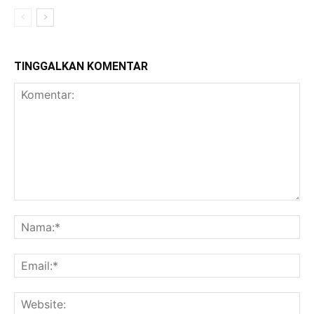
TINGGALKAN KOMENTAR
Komentar:
Na
Ema
Web