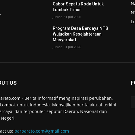
N
Cabor Sepatu Roda Untuk
Lombok Timur
N
,
Jumat, 31 Juli 2026
L
Program Desa Berdaya NTB
Wujudkan Kesejahteraan
Masyarakat
Jumat, 31 Juli 2026
OUT US
F
areto.com - Berita informatif menginspirasi perubahan,
 Lombok untuk Indonesia. Menyajikan berita aktual terkini
ercaya, dan terpopuler seputar Daerah, Nasional dan
 Negeri.
act us:
barbareto.com@gmail.com