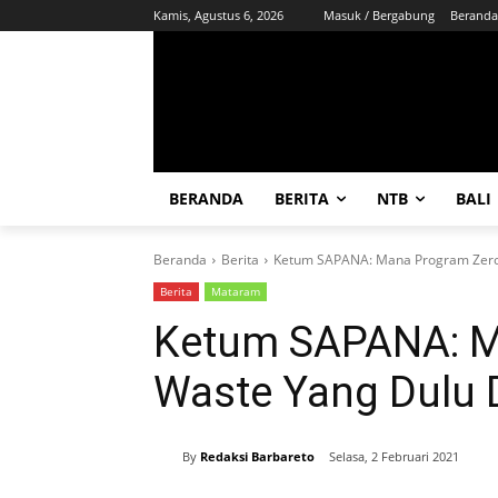
Kamis, Agustus 6, 2026
Masuk / Bergabung
Beranda
BERANDA
BERITA
NTB
BALI
Beranda
Berita
Ketum SAPANA: Mana Program Zero
Berita
Mataram
Ketum SAPANA: M
Waste Yang Dulu
By
Redaksi Barbareto
Selasa, 2 Februari 2021