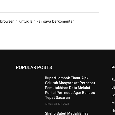
Website:
rowser ini untuk lain kali saya berkomentar.
POPULAR POSTS
P
Bupati Lombok Timur Ajak
Be
Seluruh Masyarakat Percepat
Ba
Pemutakhiran Data Melalui
Portal Perlinsos Agar Bansos
L
Tepat Sasaran
M
Jumat, 31 Juli 2026
H
Shello Sabet Medali Emas