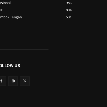
asional
986
TB
804
ombok Tengah
531
OLLOW US