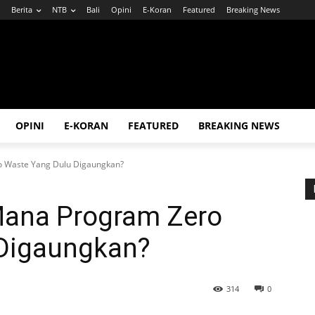
Berita
NTB
Bali
Opini
E-Koran
Featured
Breaking News
OPINI
E-KORAN
FEATURED
BREAKING NEWS
 Waste Yang Dulu Digaungkan?
ana Program Zero
 Digaungkan?
314
0